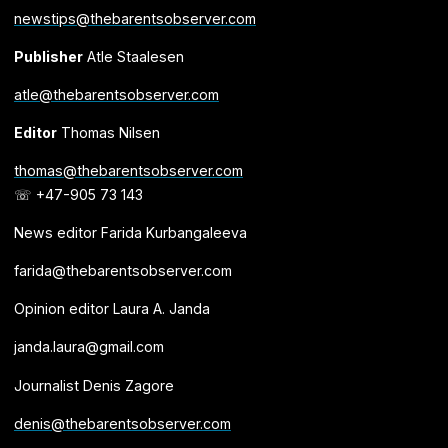
newstips@thebarentsobserver.com
Publisher
Atle Staalesen
atle@thebarentsobserver.com
Editor
Thomas Nilsen
thomas@thebarentsobserver.com
☏ +47-905 73 143
News editor Farida Kurbangaleeva
farida@thebarentsobserver.com
Opinion editor Laura A. Janda
janda.laura@gmail.com
Journalist Denis Zagore
denis@thebarentsobserver.com